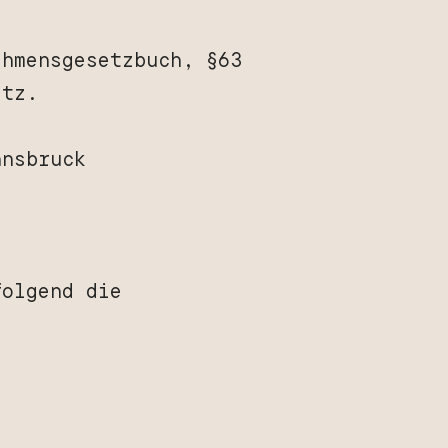
ehmensgesetzbuch, §63
etz.
nnsbruck
folgend die