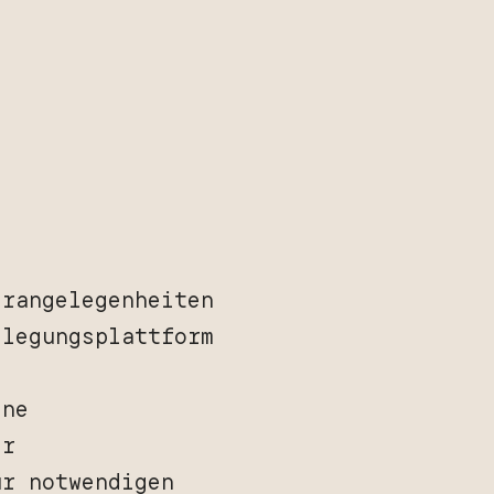
erangelegenheiten
ilegungsplattform
ine
er
r notwendigen