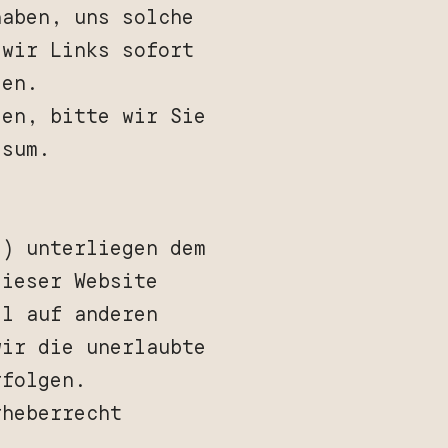
haben, uns solche
 wir Links sofort
den.
len, bitte wir Sie
ssum.
s) unterliegen dem
dieser Website
el auf anderen
wir die unerlaubte
rfolgen.
rheberrecht