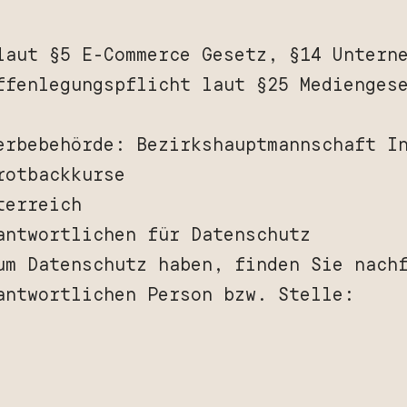
laut §5 E-Commerce Gesetz, §14 Untern
ffenlegungspflicht laut §25 Medienges
erbebehörde: Bezirkshauptmannschaft I
rotbackkurse
terreich
antwortlichen für Datenschutz
um Datenschutz haben, finden Sie nach
antwortlichen Person bzw. Stelle: