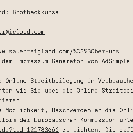
nd: Brotbackkurse
er@icloud.com
ww.sauerteigland.com/%C3%BCber-uns
t dem
Impressum Generator
von AdSimple
r Online-Streitbeilegung in Verbrauch
hten wir Sie über die Online-Streitbe
mieren.
e Möglichkeit, Beschwerden an die Onl
tform der Europäischen Kommission unt
odr?tid=121783666
zu richten. Die dafü