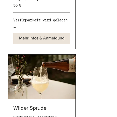
50
50 €
Euro
Verfügbarkeit wird geladen
...
Mehr Infos & Anmeldung
Wilder Sprudel