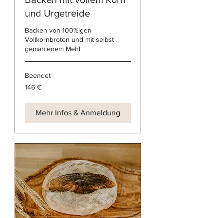
und Urgetreide
Backen von 100%igen
Vollkornbroten und mit selbst
gemahlenem Mehl
Beendet
146
146 €
Euro
Mehr Infos & Anmeldung