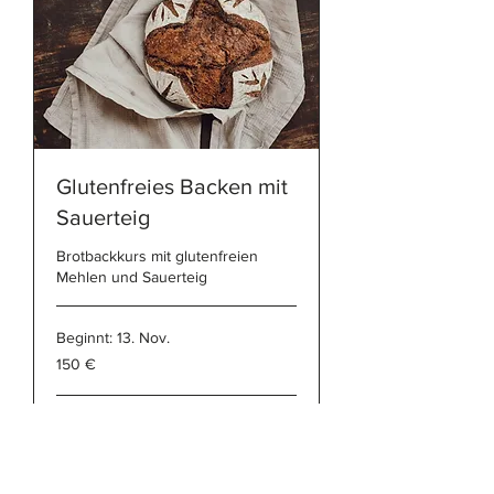
Glutenfreies Backen mit
Sauerteig
Brotbackkurs mit glutenfreien
Mehlen und Sauerteig
Beginnt: 13. Nov.
150
150 €
Euro
Verfügbarkeit wird geladen
...