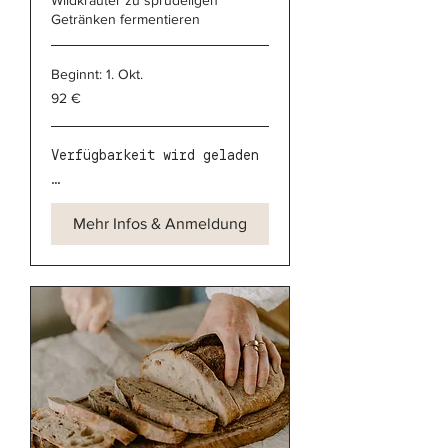
Wildkräuter zu sprudeligen
Getränken fermentieren
Beginnt: 1. Okt.
92
92 €
Euro
Verfügbarkeit wird geladen
...
Mehr Infos & Anmeldung