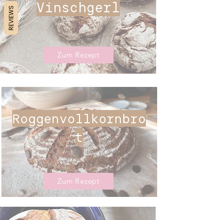
Vinschgerl
REVIEWS
Zum Rezept
Roggenvollkornbro
t
Zum Rezept