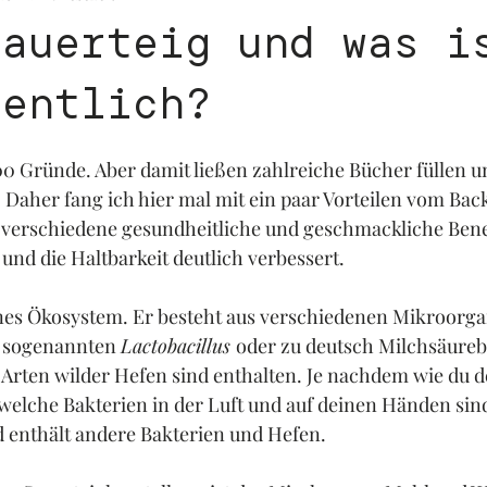
Sauerteig und was i
gentlich?
00 Gründe. Aber damit ließen zahlreiche Bücher füllen u
 Daher fang ich hier mal mit ein paar Vorteilen vom Bac
t verschiedene gesundheitliche und geschmackliche Bene
 und die Haltbarkeit deutlich verbessert. 
eines Ökosystem. Er besteht aus verschiedenen Mikroorg
 sogenannten 
Lactobacillus 
oder zu deutsch Milchsäureb
Arten wilder Hefen sind enthalten. Je nachdem wie du d
, welche Bakterien in der Luft und auf deinen Händen sind
d enthält andere Bakterien und Hefen.