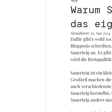
Warum 
das ei
Aktualisiert:
30. Apr. 2024
Dafür gibt's wohl 10
Blogposts schreiben.
Sauerteig an. Es gib
wird die Brotqualität
Sauerteig ist ein kl
Großteil machen die
auch verschiedenste 
Sauerteig herstellst
Sauerteig anders un