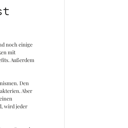
st
nd noch einige 
ken mit 
fits. Außerdem 
anismen. Den 
akterien. Aber 
einen 
, wird jeder 