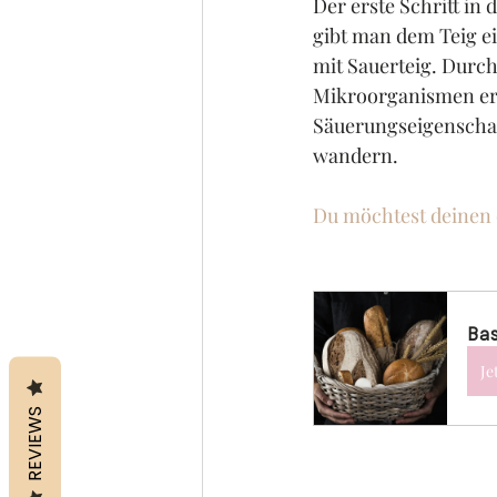
Der erste Schritt in
gibt man dem Teig ei
mit Sauerteig. Durc
Mikroorganismen erh
Säuerungseigenschaft
wandern.
Du möchtest deinen 
Ba
Je
REVIEWS