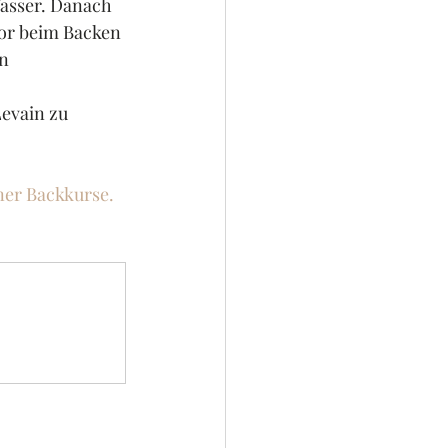
Wasser. Danach 
tor beim Backen 
n 
evain zu 
ner Backkurse. 