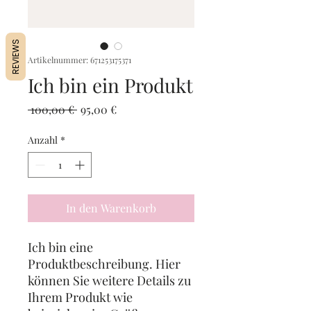
REVIEWS
Artikelnummer: 671253175371
Ich bin ein Produkt
Standardpreis
Sale-
 100,00 € 
95,00 €
Preis
Anzahl
*
In den Warenkorb
Ich bin eine
Produktbeschreibung. Hier
können Sie weitere Details zu
Ihrem Produkt wie